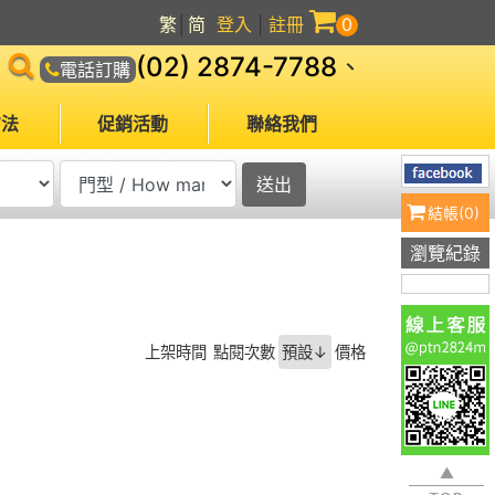
繁
│
简
登入
|
註冊
0
(02) 2874-7788
、
電話訂購
方法
促銷活動
聯絡我們
結帳(
0
)
瀏覽紀錄
上架時間
點閱次數
預設↓
價格