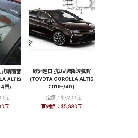
歐洲進口 抗UV遮陽透氣窗
崁入式晴雨窗
(TOYOTA COROLLA ALTIS
LA ALTIS
2019-/4D)
 4門)
00
元
定價：
$
7,200
元
80
元
官網價：
$
5,980
元