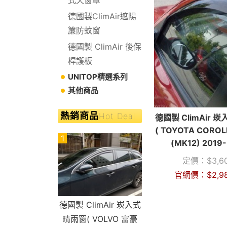
德國製ClimAir遮陽
簾防蚊窗
德國製 ClimAir 後保
桿護板
UNITOP精選系列
其他商品
熱銷商品
Hot Deal
德國製 ClimAir 
( TOYOTA COROL
1
(MK12) 2019-
定價：
$
3,6
官網價：
$
2,9
德國製 ClimAir 崁入式
晴雨窗( VOLVO 富豪