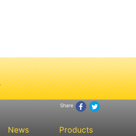
、
Share
News
Products