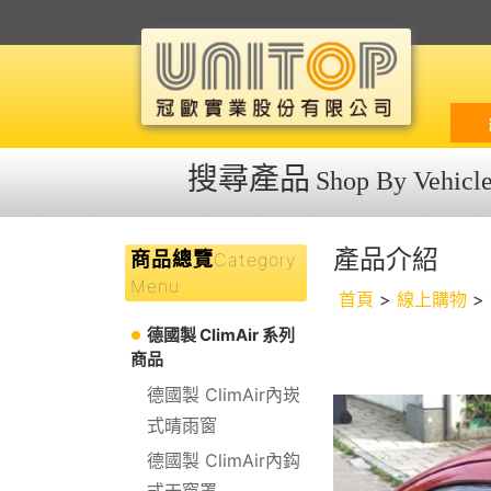
搜尋產品
Shop By Vehicl
產品介紹
商品總覽
Category
Menu
首頁
>
線上購物
>
德國製 ClimAir 系列
商品
德國製 ClimAir內崁
式晴雨窗
德國製 ClimAir內鈎
式天窗罩