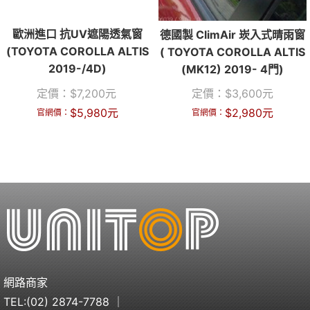
歐洲進口 抗UV遮陽透氣窗
德國製 ClimAir 崁入式晴雨窗
(TOYOTA COROLLA ALTIS
( TOYOTA COROLLA ALTIS
2019-/4D)
(MK12) 2019- 4門)
定價：
$
7,200
元
定價：
$
3,600
元
$
5,980
元
$
2,980
元
官網價：
官網價：
網路商家
TEL:
(02) 2874-7788
｜