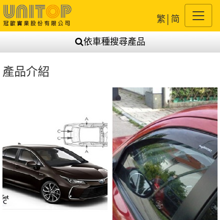
繁
│
简
依車種搜尋產品
產品介紹