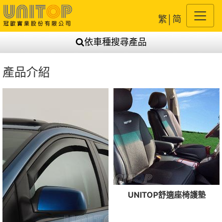
繁
│
简
依車種搜尋產品
產品介紹
UNITOP舒適座椅護墊