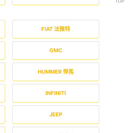
FIAT 法雅特
GMC
HUMMER 悍馬
INFINITI
JEEP