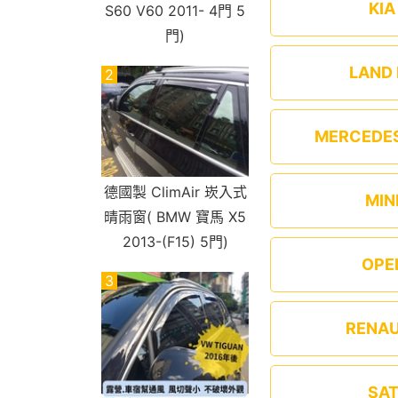
KI
S60 V60 2011- 4門 5
門)
LAND
2
MERCEDE
德國製 ClimAir 崁入式
MIN
晴雨窗( BMW 寶馬 X5
2013-(F15) 5門)
OPE
3
RENA
SA