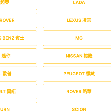
A 起亞
LADA
 ROVER
LEXUS 凌志
S BENZ 賓士
MG
I 迷你
NISSAN 裕隆
L 歐普
PEUGEOT 標緻
ULT 雷諾
ROVER 路華
TURN
SCION