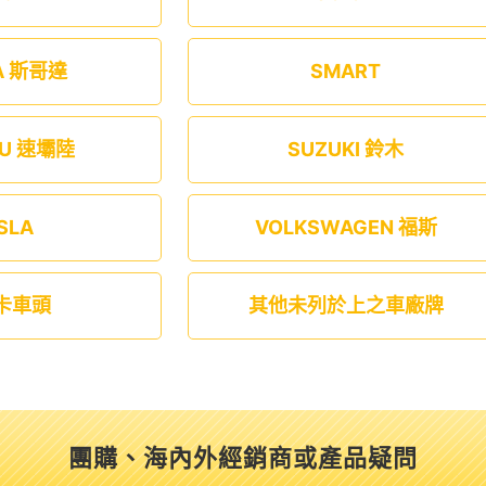
A 斯哥達
SMART
RU 速壩陸
SUZUKI 鈴木
SLA
VOLKSWAGEN 福斯
卡車頭
其他未列於上之車廠牌
團購、海內外經銷商或產品疑問