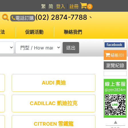
繁
│
简
登入
|
註冊
0
(02) 2874-7788
、
電話訂購
方法
促銷活動
聯絡我們
結帳(
0
)
瀏覽紀錄
AUDI 奧迪
CADILLAC 凱迪拉克
CITROEN 雪鐵龍