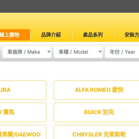
線上購物
品牌介紹
產品系列
安裝
e
URA
ALFA ROMEO 愛快
W 寶馬
BUICK 別克
 雪弗蘭/DAEWOO
CHRYSLER 克萊斯勒