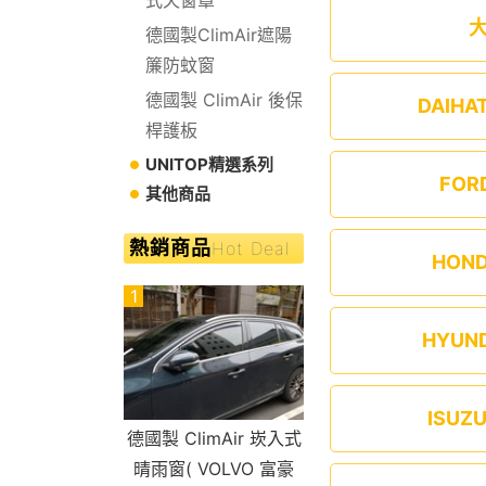
德國製ClimAir遮陽
簾防蚊窗
德國製 ClimAir 後保
DAIHA
桿護板
UNITOP精選系列
FOR
其他商品
熱銷商品
Hot Deal
HON
1
HYUN
ISUZ
德國製 ClimAir 崁入式
晴雨窗( VOLVO 富豪