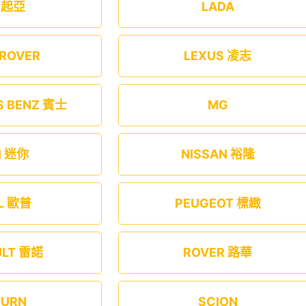
A 起亞
LADA
 ROVER
LEXUS 凌志
S BENZ 賓士
MG
I 迷你
NISSAN 裕隆
L 歐普
PEUGEOT 標緻
ULT 雷諾
ROVER 路華
TURN
SCION