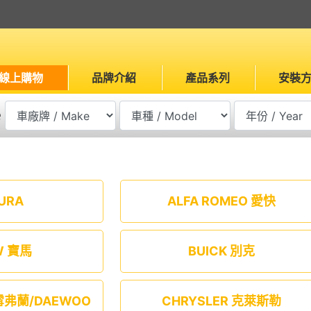
線上購物
品牌介紹
產品系列
安裝
e
URA
ALFA ROMEO 愛快
W 寶馬
BUICK 別克
 雪弗蘭/DAEWOO
CHRYSLER 克萊斯勒