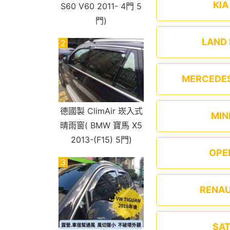
KI
S60 V60 2011- 4門 5
門)
LAND
2
MERCEDE
德國製 ClimAir 崁入式
MIN
晴雨窗( BMW 寶馬 X5
2013-(F15) 5門)
OPE
3
RENA
SA