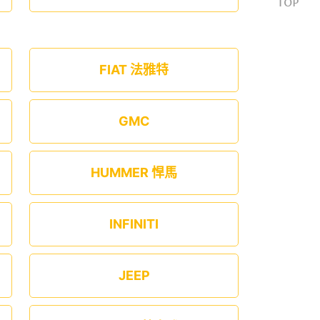
FIAT 法雅特
GMC
HUMMER 悍馬
INFINITI
JEEP