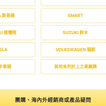
A 斯哥達
SMART
RU 速壩陸
SUZUKI 鈴木
SLA
VOLKSWAGEN 福斯
卡車頭
其他未列於上之車廠牌
團購、海內外經銷商或產品疑問