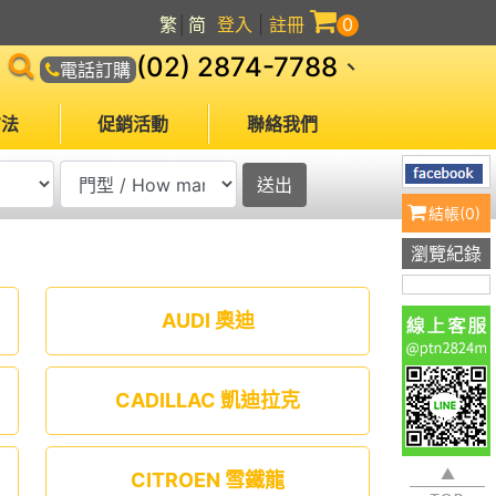
繁
│
简
登入
|
註冊
0
(02) 2874-7788
、
電話訂購
方法
促銷活動
聯絡我們
結帳(
0
)
瀏覽紀錄
AUDI 奧迪
CADILLAC 凱迪拉克
CITROEN 雪鐵龍