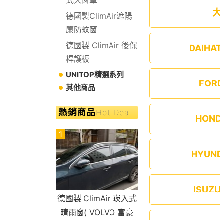
德國製ClimAir遮陽
簾防蚊窗
德國製 ClimAir 後保
DAIHA
桿護板
UNITOP精選系列
FOR
其他商品
熱銷商品
Hot Deal
HON
1
HYUN
ISUZ
德國製 ClimAir 崁入式
晴雨窗( VOLVO 富豪