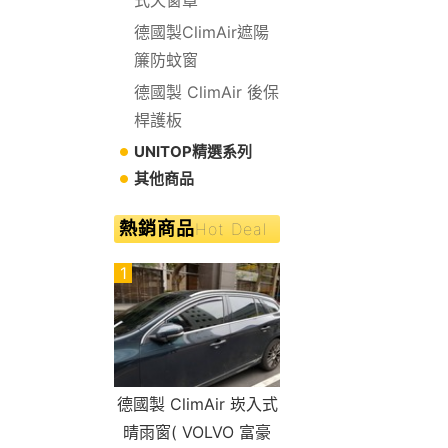
德國製ClimAir遮陽
簾防蚊窗
德國製 ClimAir 後保
桿護板
UNITOP精選系列
其他商品
熱銷商品
Hot Deal
1
德國製 ClimAir 崁入式
晴雨窗( VOLVO 富豪