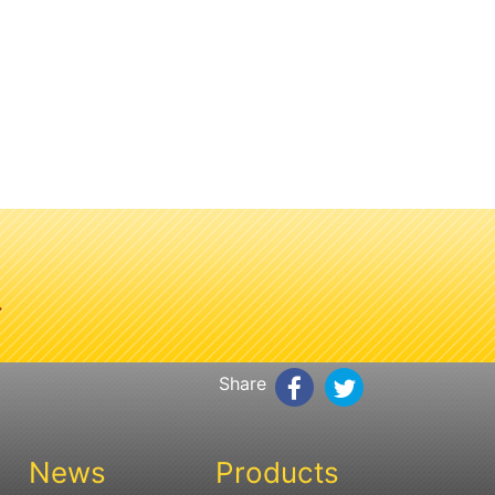
、
Share
News
Products