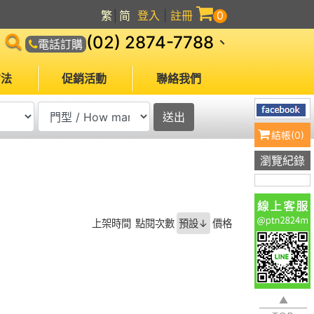
繁
│
简
登入
|
註冊
0
(02) 2874-7788
、
電話訂購
方法
促銷活動
聯絡我們
結帳(
0
)
瀏覽紀錄
上架時間
點閱次數
預設↓
價格