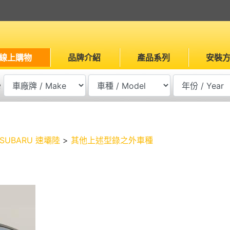
線上購物
品牌介紹
產品系列
安裝
e
SUBARU 速壩陸
>
其他上述型錄之外車種