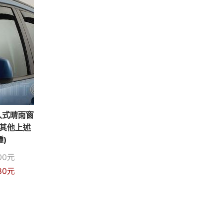
崁入式晴雨窗
陸 其他上述
)
00
元
80
元