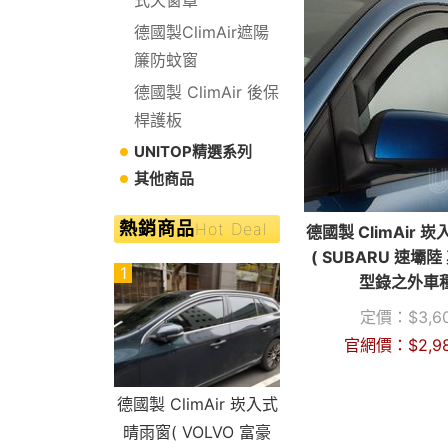
德國製ClimAir遮陽
簾防蚊窗
德國製 ClimAir 後保
桿護板
UNITOP精選系列
其他商品
熱銷商品
Hot Deal
德國製 ClimAir 
( SUBARU 速壩
1
型錄之外車種
定價：
$
3,6
官網價：
$
2,9
德國製 ClimAir 崁入式
晴雨窗( VOLVO 富豪