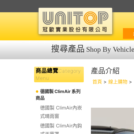
搜尋產品
Shop By Vehicl
產品介紹
商品總覽
Category
Menu
首頁
>
線上購物
>
德國製 ClimAir 系列
商品
德國製 ClimAir內崁
式晴雨窗
德國製 ClimAir內鈎
式天窗罩