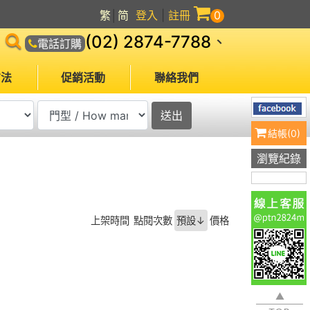
繁
│
简
登入
|
註冊
0
(02) 2874-7788
、
電話訂購
方法
促銷活動
聯絡我們
結帳(
0
)
瀏覽紀錄
上架時間
點閱次數
預設↓
價格