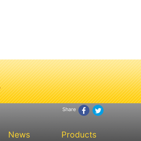
、
Share
News
Products