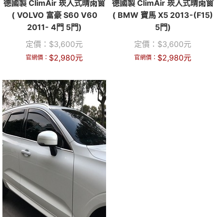
德國製 ClimAir 崁入式晴雨窗
德國製 ClimAir 崁入式晴雨窗
( VOLVO 富豪 S60 V60
( BMW 寶馬 X5 2013-(F15)
2011- 4門 5門)
5門)
定價：
$
3,600
元
定價：
$
3,600
元
$
2,980
元
$
2,980
元
官網價：
官網價：