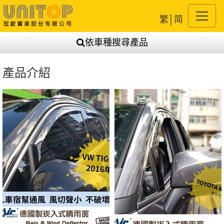
繁
│
简
依車種搜尋產品
產品介紹