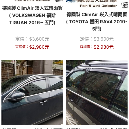
德國製 ClimAir 崁入式晴雨窗
德國製 ClimAir 崁入式晴雨窗
( VOLKSWAGEN 福斯
( TOYOTA 豐田 RAV4 2019-
TIGUAN 2016~ 五門)
5門)
定價：
$
3,600
元
定價：
$
3,600
元
$
2,980
元
$
2,980
元
官網價：
官網價：